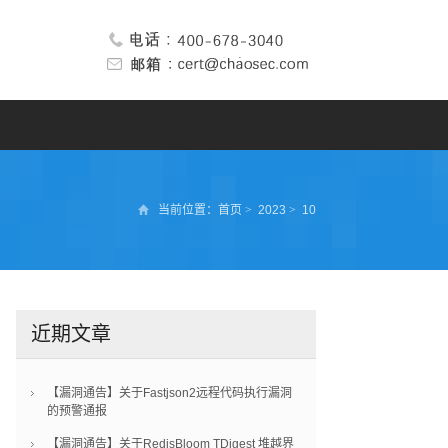
当前位置：
首页
>
2023
>
10
近期文章
【漏洞通告】关于Fastjson2远程代码执行漏洞
的预警通报
【漏洞通告】关于RedisBloom TDigest 堆越界