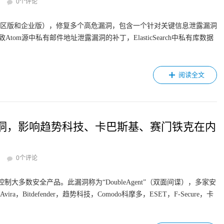
0个评论
15.8版本（社区版和企业版），修复多个高危漏洞，包含一个针对关键信息泄露漏洞
om源中私有邮件地址泄露漏洞的补丁，ElasticSearch中私有库数据
阅读全文
er曝0day漏洞，影响趋势科技、卡巴斯基、赛门铁克在内
0个评论
全控制大多数安全产品。此漏洞称为“DoubleAgent”（双面间谍），多家安
ira，Bitdefender，趋势科技，Comodo科摩多，ESET，F-Secure，卡