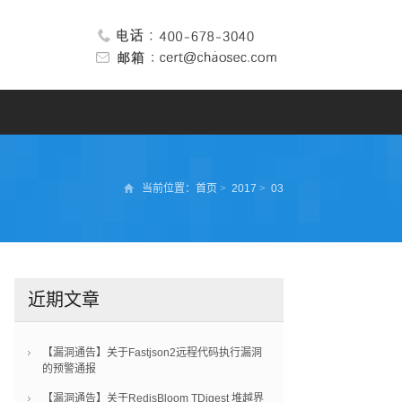
当前位置：
首页
>
2017
>
03
近期文章
【漏洞通告】关于Fastjson2远程代码执行漏洞
的预警通报
【漏洞通告】关于RedisBloom TDigest 堆越界